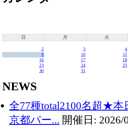
日
月
火
2
3
4
9
10
11
16
17
18
23
24
25
30
31
NEWS
全77種total2100名
京都パー...
開催日:
2026/0