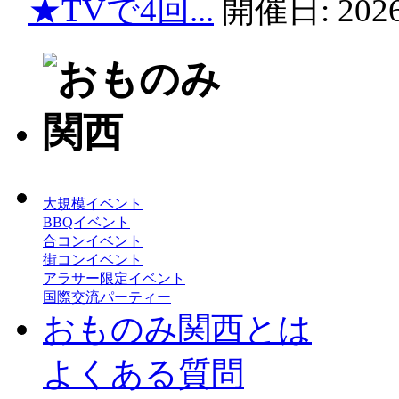
★TVで4回...
開催日:
2026
大規模イベント
BBQイベント
合コンイベント
街コンイベント
アラサー限定イベント
国際交流パーティー
おものみ関西とは
よくある質問