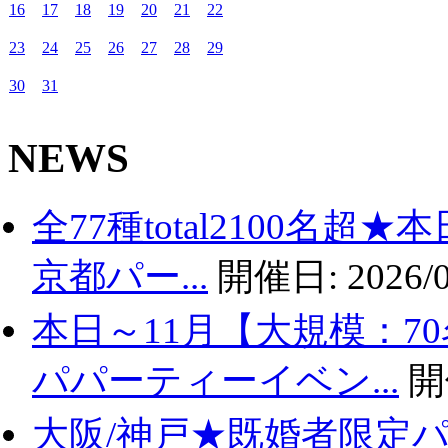
16
17
18
19
20
21
22
23
24
25
26
27
28
29
30
31
NEWS
全77種total2100名
京都パー...
開催日:
2026/0
本日～11月【大規模：7
パパーティーイベン...
開
大阪/神戸★既婚者限定