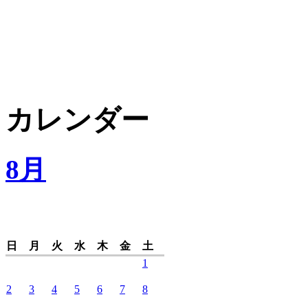
カレンダー
8月
日
月
火
水
木
金
土
1
2
3
4
5
6
7
8