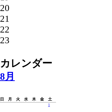
20
21
22
23
カレンダー
8月
日
月
火
水
木
金
土
1