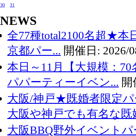
30
31
NEWS
全77種total2100名超
京都パー...
開催日:
2026/0
本日～11月【大規模：70
パパーティーイベン...
開
大阪/神戸★既婚者限定
大阪や神戸でも有名な既婚.
大阪BBQ野外イベントパ