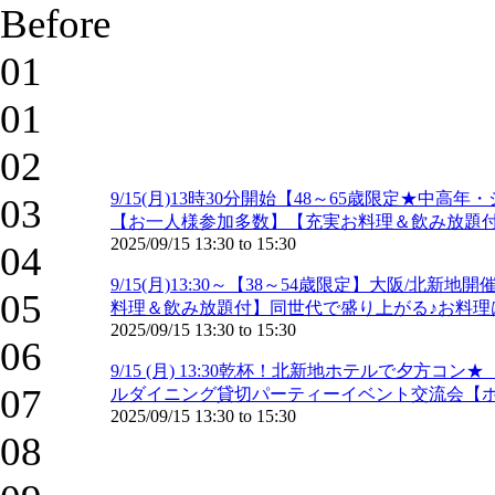
Before
01
01
02
9/15(月)13時30分開始【48～65歳限定
03
【お一人様参加多数】【充実お料理＆飲み放題付
2025/09/15
13:30
to
15:30
04
9/15(月)13:30～【38～54歳限定】大阪
05
料理＆飲み放題付】同世代で盛り上がる♪お料理
2025/09/15
13:30
to
15:30
06
9/15 (月) 13:30乾杯！北新地ホテルで夕方コ
07
ルダイニング貸切パーティーイベント交流会【
2025/09/15
13:30
to
15:30
08