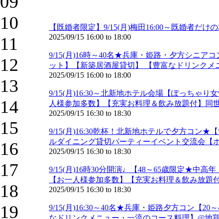
09
10
【既婚者限定】9/15(月)梅田16:00～既婚
2025/09/15
16:00
to
18:00
11
9/15(月)16時～40名★兵庫・姫路・夕方シニ
12
ット】【新築居酒屋貸切】 【豊富なドリンクメ
2025/09/15
16:00
to
18:00
13
9/15(月)16:30～北新地ホテル会場【ぽっ
14
人様参加多数】【充実お料理＆飲み放題付】同世
2025/09/15
16:30
to
18:30
15
9/15(月)16:30乾杯！北新地ホテルで夕方コン
ルダイニング貸切パーティーイベント交流会【
16
2025/09/15
16:30
to
18:30
17
9/15(月)16時30分開演♩【48～65歳限
【お一人様参加多数】【充実お料理＆飲み放題付
18
2025/09/15
16:30
to
18:30
19
9/15(月)16:30～40名★兵庫・姫路夕方コン
なドリンクメニュー・一流のコース料理】@地鶏と