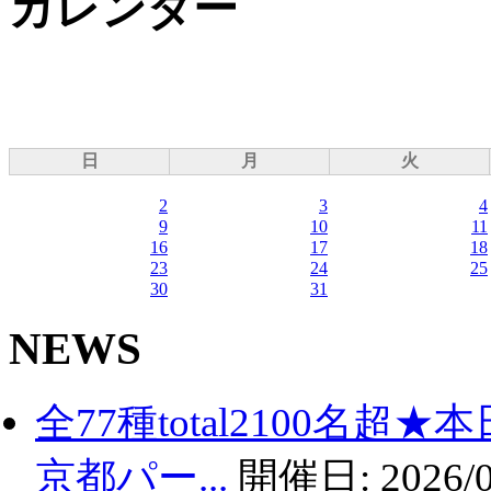
カレンダー
日
月
火
2
3
4
9
10
11
16
17
18
23
24
25
30
31
NEWS
全77種total2100名
京都パー...
開催日:
2026/0