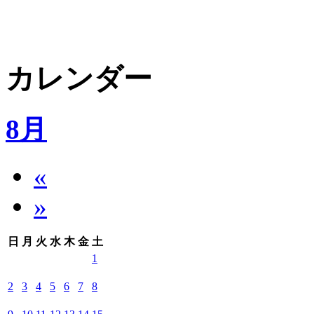
カレンダー
8月
«
»
日
月
火
水
木
金
土
1
2
3
4
5
6
7
8