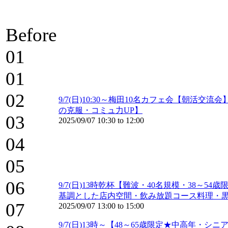
Before
01
01
02
9/7(日)10:30～梅田10名カフェ会【朝
の克服・コミュ力UP】
03
2025/09/07
10:30
to
12:00
04
05
06
9/7(日)13時乾杯【難波・40名規模・38
基調とした店内空間・飲み放題コース料理・
07
2025/09/07
13:00
to
15:00
9/7(日)13時～【48～65歳限定★中高年