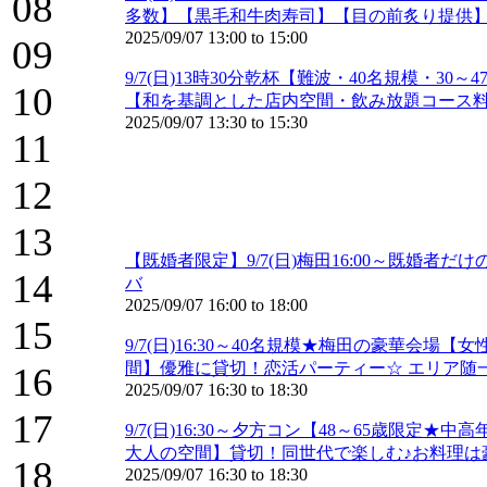
08
多数】【黒毛和牛肉寿司】【目の前炙り提供
2025/09/07
13:00
to
15:00
09
9/7(日)13時30分乾杯【難波・40名規模・
10
【和を基調とした店内空間・飲み放題コース
2025/09/07
13:30
to
15:30
11
12
13
【既婚者限定】9/7(日)梅田16:00～既婚
14
バ
2025/09/07
16:00
to
18:00
15
9/7(日)16:30～40名規模★梅田の豪華会
間】優雅に貸切！恋活パーティー☆ エリア随
16
2025/09/07
16:30
to
18:30
17
9/7(日)16:30～夕方コン【48～65歳
大人の空間】貸切！同世代で楽しむ♪お料理は
18
2025/09/07
16:30
to
18:30