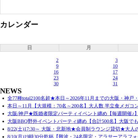
カレンダー
日
月
2
3
9
10
16
17
23
24
30
31
NEWS
全77種total2100名超★本日～2026年11月までの大阪・神戸・
本日～11月【大規模：70名～200名】大人数 半立食メガコン
大阪/神戸★既婚者限定パーティイベント纏め【毎週開催♪】
大阪BBQ野外イベントパーティ纏め【合計500名】大阪でも
8/22(土)17:30～ 大阪・北新地★会員制ラウンジ貸切★大人
8/10(月)19時30分乾杯【難波・24名限定・アラサーアラフォ