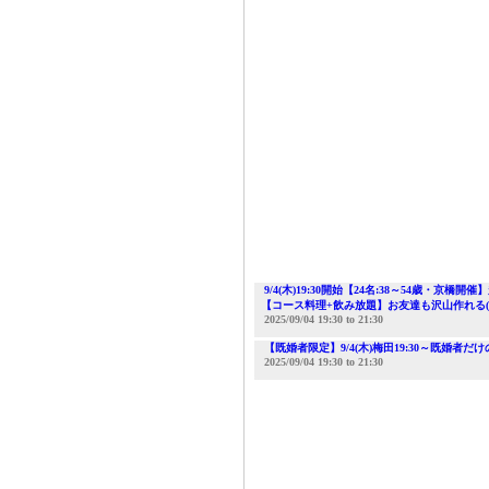
9/4(木)19:30開始【24名:38～54
【コース料理+飲み放題】お友達も沢山作れる(^
2025/09/04
19:30
to
21:30
【既婚者限定】9/4(木)梅田19:30～既婚
2025/09/04
19:30
to
21:30