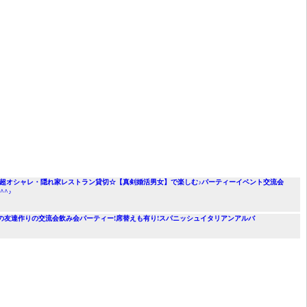
歳・京橋開催】超オシャレ・隠れ家レストラン貸切☆【真剣婚活男女】で楽しむ♪パーティーイベント交流会
^♪
者だけの友達作りの交流会飲み会パーティー!席替えも有り!スパニッシュイタリアンアルバ