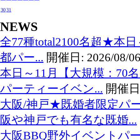
30
31
18
NEWS
19
9/3(水)19時30分乾杯【難波・24名限定・アラサー
全77種total2100名超★
る街コン☆【黒毛和牛肉寿司】【目の前炙り提供】【
20
切】【お一人様参加多数】【カジュアルな雰囲気】
都パー...
開催日:
2026/08/06
2025/09/03
19:30
to
21:30
21
本日～11月【大規模：70
22
パーティーイベン...
開催日
23
大阪/神戸★既婚者限定パ
阪や神戸でも有名な既婚...
大阪BBQ野外イベントパー