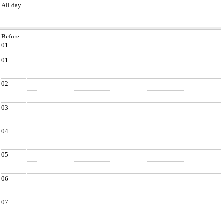
All day
Before
01
01
02
03
04
05
06
07