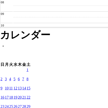
08
09
10
カレンダー
11
«
12
13
日
月
火
水
木
金
土
1
【既婚者限定】9/3(水)梅田14:00～既婚者だけの
14
2025/09/03
14:00
to
16:00
2
3
4
5
6
7
8
15
9
10
11
12
13
14
15
16
16
17
18
19
20
21
22
23
24
25
26
27
28
29
17