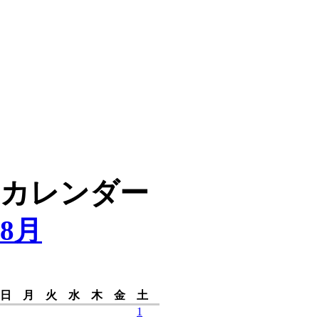
カレンダー
8月
日
月
火
水
木
金
土
1