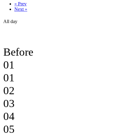
« Prev
Next »
All day
Before
01
01
02
03
04
05