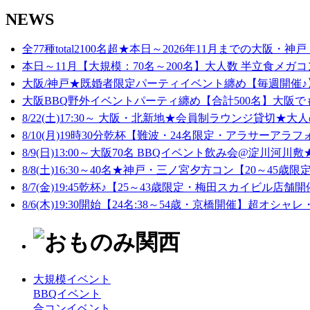
NEWS
全77種total2100名超★本日～2026年11月までの大阪・神戸
本日～11月【大規模：70名～200名】大人数 半立食メガコ
大阪/神戸★既婚者限定パーティイベント纏め【毎週開催♪】
大阪BBQ野外イベントパーティ纏め【合計500名】大阪でも
8/22(土)17:30～ 大阪・北新地★会員制ラウンジ貸切★大人
8/10(月)19時30分乾杯【難波・24名限定・アラサーアラフ
8/9(日)13:00～大阪70名 BBQイベント飲み会@淀川河川敷★
8/8(土)16:30～40名★神戸・三ノ宮夕方コン【20～45歳限定
8/7(金)19:45乾杯♪【25～43歳限定・梅田スカイビル店舗開
8/6(木)19:30開始【24名:38～54歳・京橋開催】超オシャレ
大規模イベント
BBQイベント
合コンイベント