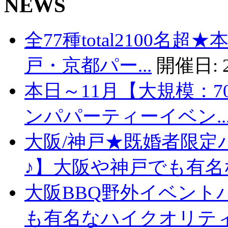
NEWS
全77種total2100名
戸・京都パー...
開催日:
本日～11月【大規模：7
ンパパーティーイベン..
大阪/神戸★既婚者限定
♪】大阪や神戸でも有名な
大阪BBQ野外イベント
も有名なハイクオリティバ