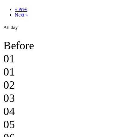
« Prev
Next »
All day
Before
01
01
02
03
04
05