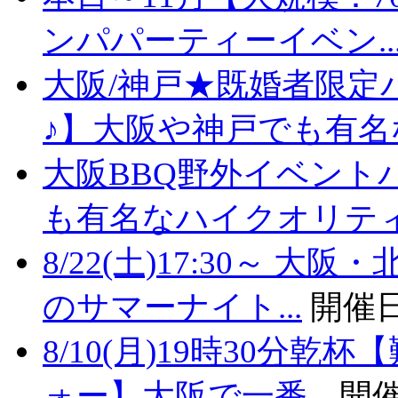
ンパパーティーイベン..
大阪/神戸★既婚者限定
♪】大阪や神戸でも有名な
大阪BBQ野外イベント
も有名なハイクオリティバ
8/22(土)17:30～
のサマーナイト...
開催日
8/10(月)19時30分
ォー】大阪で一番...
開催