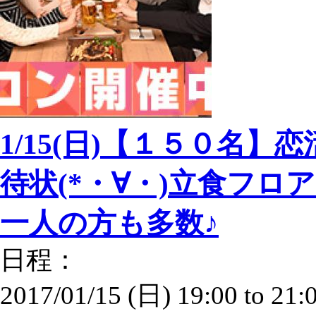
1/15(日)【１５０名
待状(*・∀・)立食フ
一人の方も多数♪
日程：
2017/01/15 (日)
19:00
to
21: