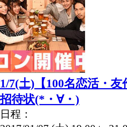
1/7(土)【100名恋活
招待状(*・∀・)
日程：