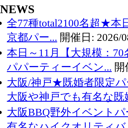
NEWS
全77種total2100名超
京都パー...
開催日:
2026/0
本日～11月【大規模：70
パパーティーイベン...
開
大阪/神戸★既婚者限定
大阪や神戸でも有名な既婚.
大阪BBQ野外イベントパ
有名なハイクオリティバ..