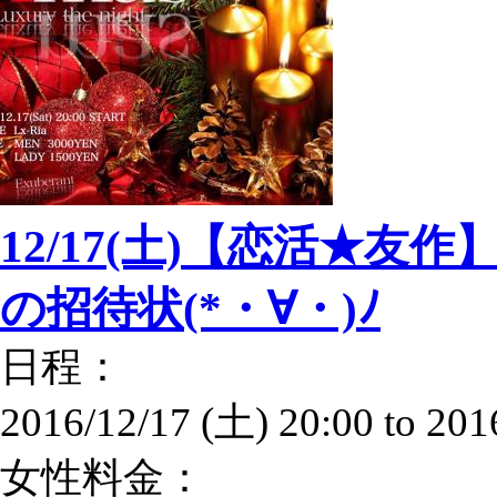
12/17(土)【恋活★友作】Xm
の招待状(*・∀・)ﾉ
日程：
2016/12/17 (土) 20:00
to
201
女性料金：