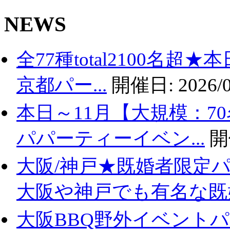
NEWS
全77種total2100名
京都パー...
開催日:
2026/0
本日～11月【大規模：7
パパーティーイベン...
開
大阪/神戸★既婚者限定
大阪や神戸でも有名な既婚.
大阪BBQ野外イベントパ