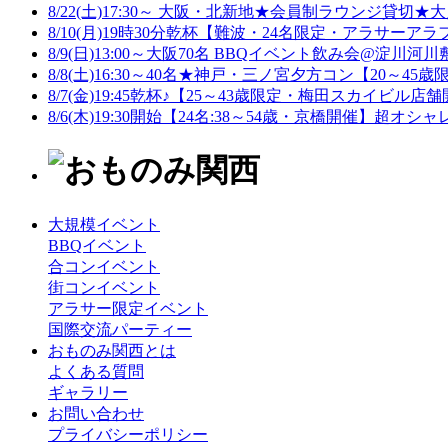
8/22(土)17:30～ 大阪・北新地★会員制ラウンジ貸切★
8/10(月)19時30分乾杯【難波・24名限定・アラサーアラ
8/9(日)13:00～大阪70名 BBQイベント飲み会@淀川河川敷
8/8(土)16:30～40名★神戸・三ノ宮夕方コン【20～45歳
8/7(金)19:45乾杯♪【25～43歳限定・梅田スカイビル店舗
8/6(木)19:30開始【24名:38～54歳・京橋開催】超オシャ
大規模イベント
BBQイベント
合コンイベント
街コンイベント
アラサー限定イベント
国際交流パーティー
おものみ関西とは
よくある質問
ギャラリー
お問い合わせ
プライバシーポリシー