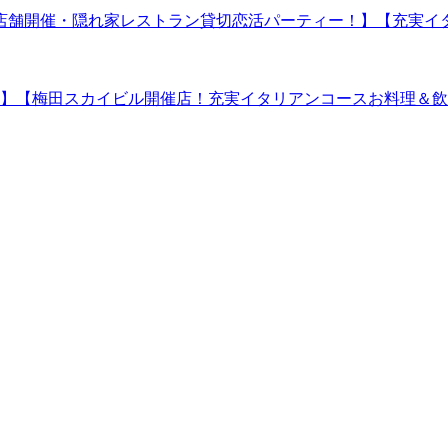
田スカイビル店舗開催・隠れ家レストラン貸切恋活パーティー！】【
・シニア対象】【梅田スカイビル開催店！充実イタリアンコースお料理