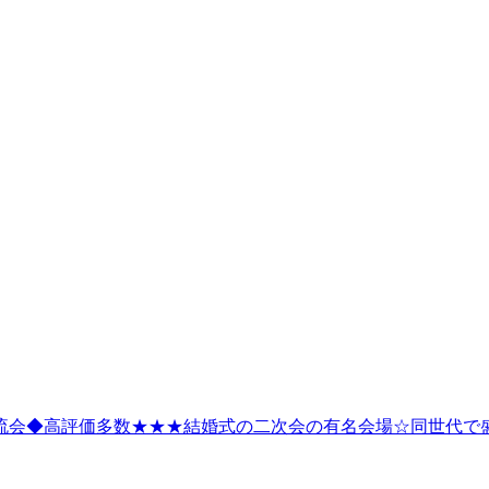
気40名交流会◆高評価多数★★★結婚式の二次会の有名会場☆同世代