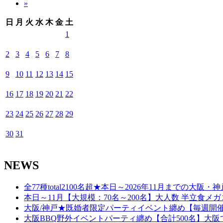
»
日
月
火
水
木
金
土
1
2
3
4
5
6
7
8
9
10
11
12
13
14
15
16
17
18
19
20
21
22
23
24
25
26
27
28
29
30
31
NEWS
全77種total2100名超★本日～2026年11月までの大阪・神
本日～11月【大規模：70名～200名】大人数 半立食メガ
大阪/神戸★既婚者限定パーティイベント纏め【毎週開催♪
大阪BBQ野外イベントパーティ纏め【合計500名】大阪で