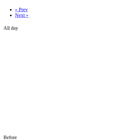
« Prev
Next »
All day
Before