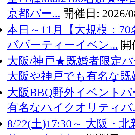
京都パー...
開催日:
2026/0
本日～11月【大規模：70
パパーティーイベン...
開
大阪/神戸★既婚者限定
大阪や神戸でも有名な既婚.
大阪BBQ野外イベントパ
有名なハイクオリティバ..
8/22(土)17:30～ 