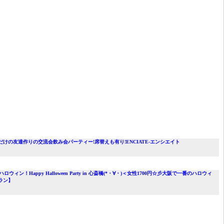
既婚者だけの友達作りの交流会飲み会パーティー!席替えも有り!ENCIATE-エンシエイト
ウィン！Happy Halloween Party in 心斎橋(*・∀・)＜女性1700円☆彡大阪で一番のハロウィ
ラン】