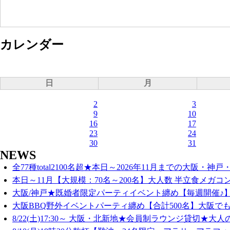
カレンダー
日
月
2
3
9
10
16
17
23
24
30
31
NEWS
全77種total2100名超★本日～2026年11月までの大阪・神戸・
本日～11月【大規模：70名～200名】大人数 半立食メガコン
大阪/神戸★既婚者限定パーティイベント纏め【毎週開催♪】
大阪BBQ野外イベントパーティ纏め【合計500名】大阪でも
8/22(土)17:30～ 大阪・北新地★会員制ラウンジ貸切★大人