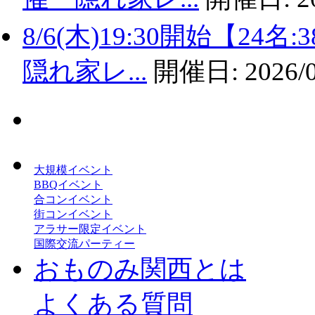
8/6(木)19:30開始【2
隠れ家レ...
開催日:
2026/
大規模イベント
BBQイベント
合コンイベント
街コンイベント
アラサー限定イベント
国際交流パーティー
おものみ関西とは
よくある質問