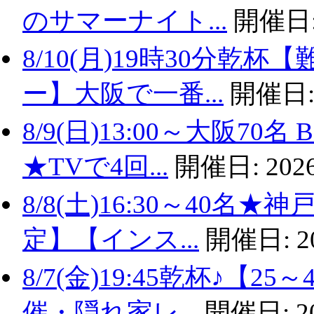
のサマーナイト...
開催日
8/10(月)19時30分
ー】大阪で一番...
開催日
8/9(日)13:00～大阪
★TVで4回...
開催日:
2026
8/8(土)16:30～40名
定】【インス...
開催日:
2
8/7(金)19:45乾杯♪
催・隠れ家レ...
開催日:
2