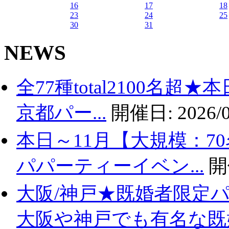
16
17
18
23
24
25
30
31
NEWS
全77種total2100名
京都パー...
開催日:
2026/0
本日～11月【大規模：7
パパーティーイベン...
開
大阪/神戸★既婚者限定
大阪や神戸でも有名な既婚.